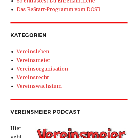
So entlastest Du Ehrenamtliche
Das ReStart-Programm vom DOSB
KATEGORIEN
Vereinsleben
Vereinsmeier
Vereinsorganisation
Vereinsrecht
Vereinswachstum
VEREINSMEIER PODCAST
Hier
geht