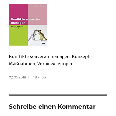
Konflikte souverän managen: Konzepte,
Maßnahmen, Voraussetzungen
Veröffentlicht
Volle
02.05.2018
148 × 160
am
Größe
Schreibe einen Kommentar