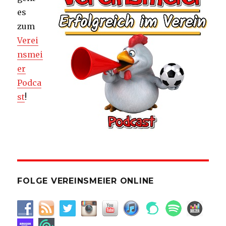
es
zum
Verei
nsmei
er
Podca
st
!
FOLGE VEREINSMEIER ONLINE