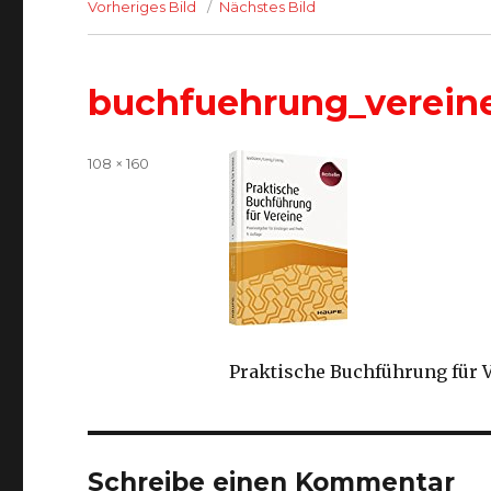
Vorheriges Bild
Nächstes Bild
buchfuehrung_verein
Volle
108 × 160
Größe
Praktische Buchführung für Ve
Schreibe einen Kommentar