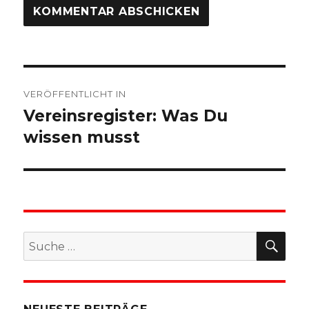
Beitragsnavigation
VERÖFFENTLICHT IN
Vereinsregister: Was Du
wissen musst
SU
Suche
nach: