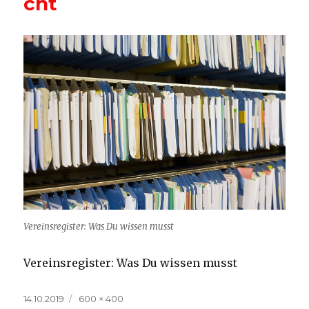
cht
Vereinsregister: Was Du wissen musst
Vereinsregister: Was Du wissen musst
Veröffentlicht
Volle
14.10.2019
600 × 400