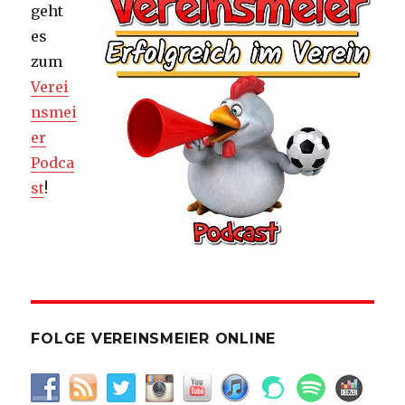
geht
es
zum
Verei
nsmei
er
Podca
st
!
FOLGE VEREINSMEIER ONLINE