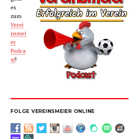
es
zum
Verei
nsmei
er
Podca
st
!
FOLGE VEREINSMEIER ONLINE