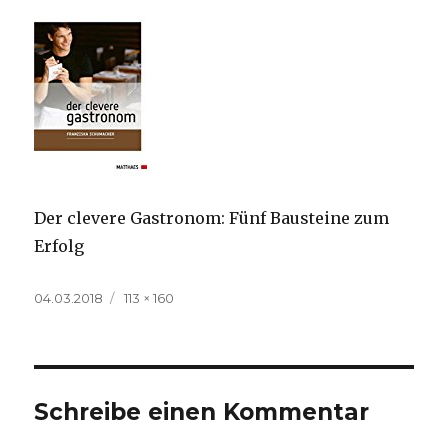
Der clevere Gastronom: Fünf Bausteine zum
Erfolg
Veröffentlicht
Volle
04.03.2018
113 × 160
am
Größe
Schreibe einen Kommentar