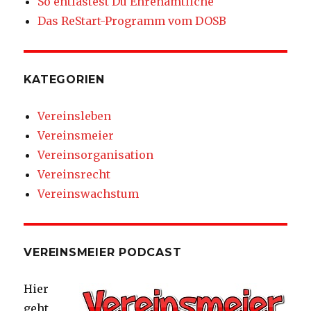
So entlastest Du Ehrenamtliche
Das ReStart-Programm vom DOSB
KATEGORIEN
Vereinsleben
Vereinsmeier
Vereinsorganisation
Vereinsrecht
Vereinswachstum
VEREINSMEIER PODCAST
Hier
geht