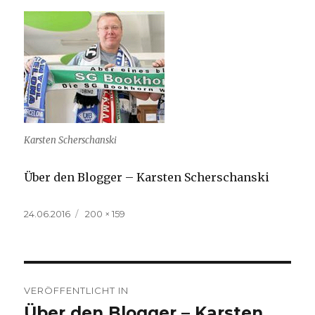
Karsten Scherschanski
Über den Blogger – Karsten Scherschanski
Veröffentlicht
Volle
24.06.2016
200 × 159
am
Größe
Beitragsnavigation
VERÖFFENTLICHT IN
Über den Blogger – Karsten