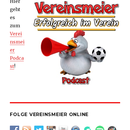
Hier
geht
es
zum
Verei
nsmei
er
Podca
st
!
FOLGE VEREINSMEIER ONLINE