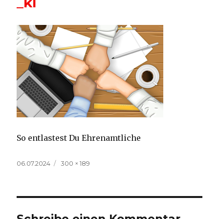
_kl
So entlastest Du Ehrenamtliche
Veröffentlicht
Volle
06.07.2024
300 × 189
am
Größe