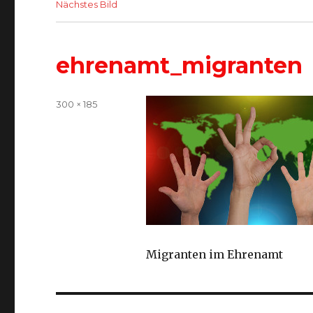
Nächstes Bild
ehrenamt_migranten
Volle
300 × 185
Größe
Migranten im Ehrenamt