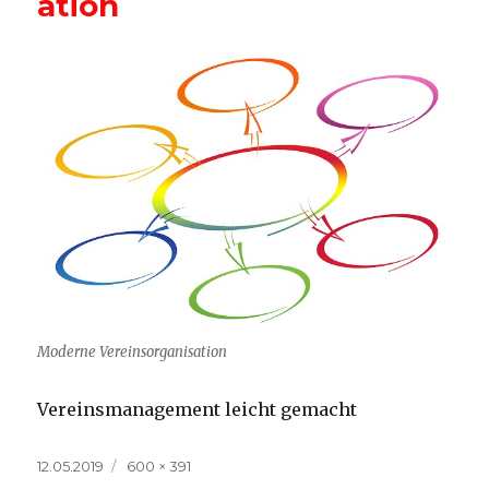
ation
Moderne Vereinsorganisation
Vereinsmanagement leicht gemacht
Veröffentlicht
Volle
12.05.2019
600 × 391
am
Größe