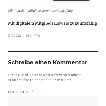
Mit digitalem Mitgliedsausweis zukunftsfähig
Mit digitalem Mitgliedsausweis zukunftsfähig
Veröffentlicht
Volle
17.11.2022
650 × 776
am
Größe
Schreibe einen Kommentar
Deine E-Mail-Adresse wird nicht veröffentlicht.
Erforderliche Felder sind mit
*
markiert
KOMMENTAR
*