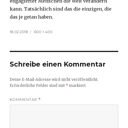
engagierter Menschen die Welt verändern
kann. Tatsächlich sind das die einzigen, die
das je getan haben.
Veröffentlicht
Volle
18.02.2018
600 × 400
am
Größe
Schreibe einen Kommentar
Deine E-Mail-Adresse wird nicht veröffentlicht.
Erforderliche Felder sind mit
*
markiert
KOMMENTAR
*