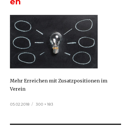
en
Mehr Erreichen mit Zusatzpositionen im
Verein
Veröffentlicht
Volle
05.02.2018
300 × 183
am
Größe