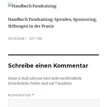
Handbuch Fundraising: Spenden, Sponsoring,
Stiftungen in der Praxis
Veröffentlicht
Volle
02.03.2018
107 × 160
am
Größe
Schreibe einen Kommentar
Deine E-Mail-Adresse wird nicht veröffentlicht.
Erforderliche Felder sind mit
*
markiert
KOMMENTAR
*