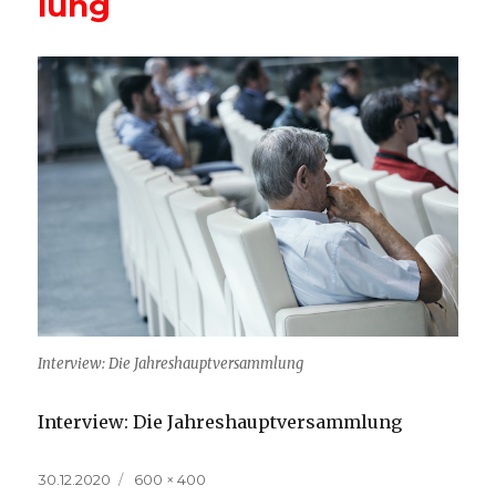
lung
Interview: Die Jahreshauptversammlung
Interview: Die Jahreshauptversammlung
Veröffentlicht
Volle
30.12.2020
600 × 400