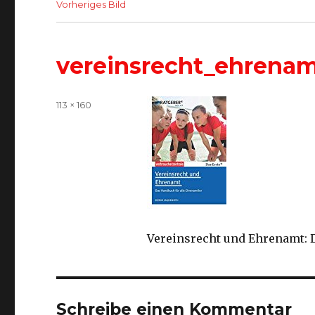
Vorheriges Bild
vereinsrecht_ehrena
Volle
113 × 160
Größe
Vereinsrecht und Ehrenamt: 
Schreibe einen Kommentar