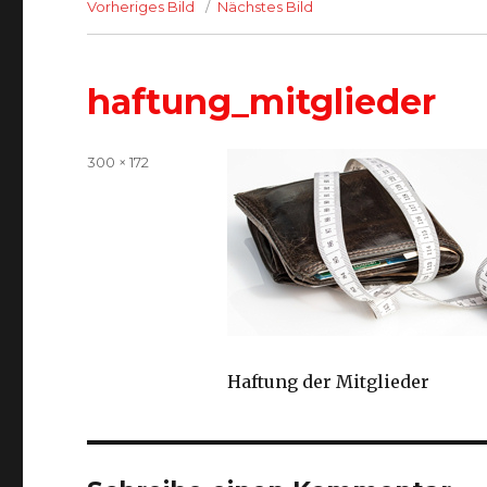
Vorheriges Bild
Nächstes Bild
haftung_mitglieder
Volle
300 × 172
Größe
Haftung der Mitglieder