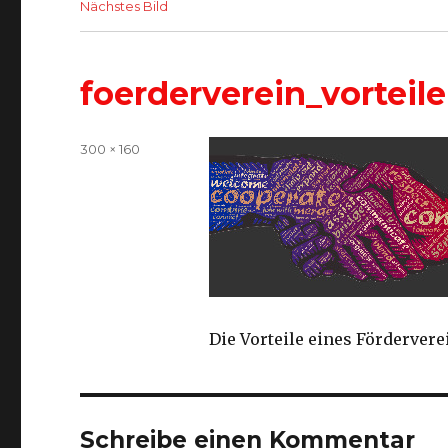
Nächstes Bild
foerderverein_vorteile
Volle
300 × 160
Größe
Die Vorteile eines Fördervere
Schreibe einen Kommentar