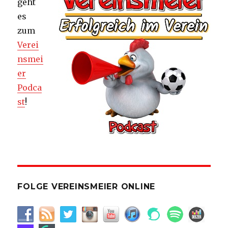
geht
es
zum
Verei
nsmei
er
Podca
st
!
FOLGE VEREINSMEIER ONLINE