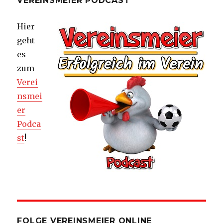
VEREINSMEIER PODCAST
Hier
geht
es
zum
Verei
nsmei
er
Podca
st
!
FOLGE VEREINSMEIER ONLINE