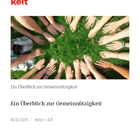
keit
Ein Überblick zur Gemeinnützigkeit
Ein Überblick zur Gemeinnützigkeit
Veröffentlicht
Volle
16.12.2017
600 × 321
am
Größe