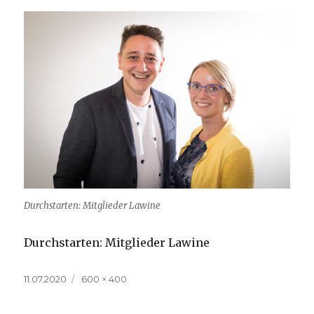
Durchstarten: Mitglieder Lawine
Durchstarten: Mitglieder Lawine
Veröffentlicht
Volle
11.07.2020
600 × 400
am
Größe