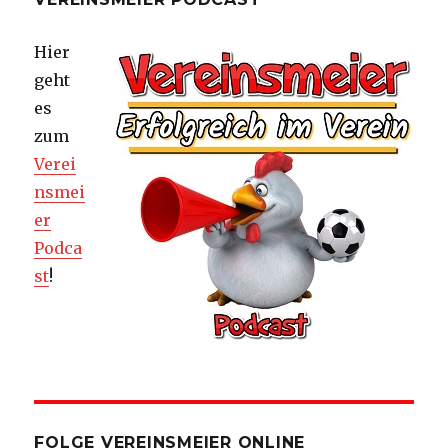
Hier
geht
es
zum
Verei
nsmei
er
Podca
st
!
FOLGE VEREINSMEIER ONLINE