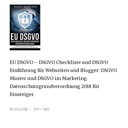
EU DSGVO – DSGVO Checkliste und DSGVO
Einführung für Webseiten und Blogger: DSGVO
Muster und DSGVO im Marketing.
Datenschutzgrundverordnung 2018 für
Einsteiger.
Veröffentlicht
Volle
19.05.2018
107 × 160
am
Größe