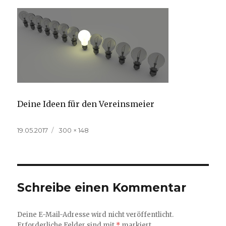
Deine Ideen für den Vereinsmeier
Veröffentlicht
Volle
19.05.2017
300 × 148
am
Größe
Schreibe einen Kommentar
Deine E-Mail-Adresse wird nicht veröffentlicht.
Erforderliche Felder sind mit
*
markiert