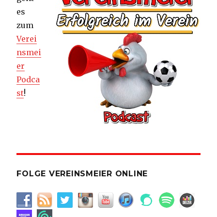
es
zum
Verei
nsmei
er
Podca
st
!
FOLGE VEREINSMEIER ONLINE