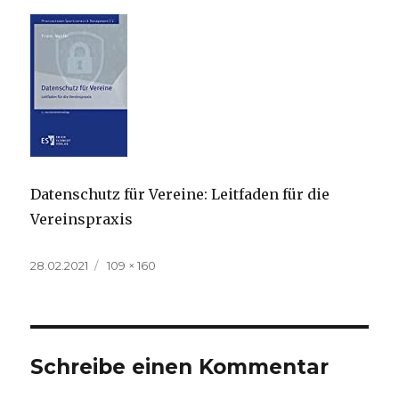
Datenschutz für Vereine: Leitfaden für die
Vereinspraxis
Veröffentlicht
Volle
28.02.2021
109 × 160
am
Größe
Schreibe einen Kommentar