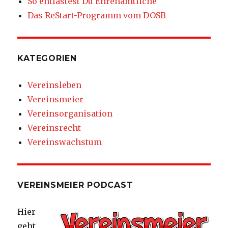
So entlastest Du Ehrenamtliche
Das ReStart-Programm vom DOSB
KATEGORIEN
Vereinsleben
Vereinsmeier
Vereinsorganisation
Vereinsrecht
Vereinswachstum
VEREINSMEIER PODCAST
Hier
geht