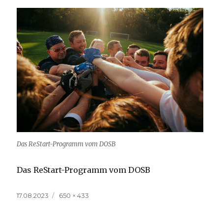
Das ReStart-Programm vom DOSB
Das ReStart-Programm vom DOSB
Veröffentlicht
Volle
17.08.2023
650 × 433
am
Größe