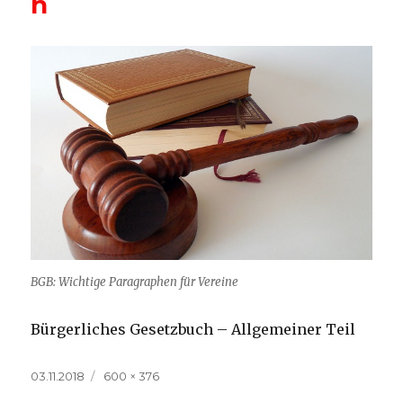
h
BGB: Wichtige Paragraphen für Vereine
Bürgerliches Gesetzbuch – Allgemeiner Teil
Veröffentlicht
Volle
03.11.2018
600 × 376
am
Größe