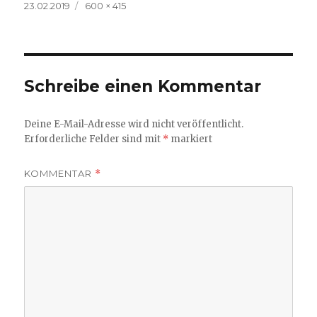
Veröffentlicht
Volle
23.02.2019
600 × 415
am
Größe
Schreibe einen Kommentar
Deine E-Mail-Adresse wird nicht veröffentlicht.
Erforderliche Felder sind mit
*
markiert
KOMMENTAR
*