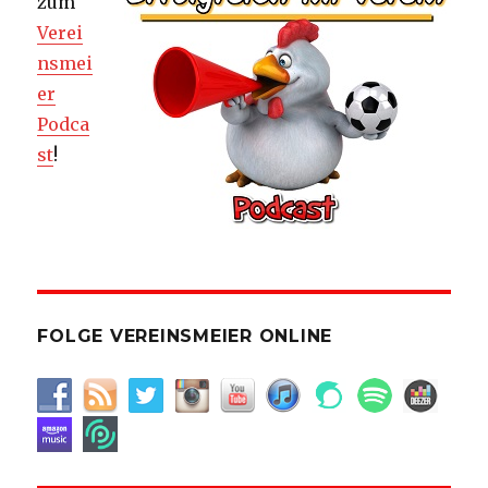
zum
Verei
nsmei
er
Podca
st
!
FOLGE VEREINSMEIER ONLINE