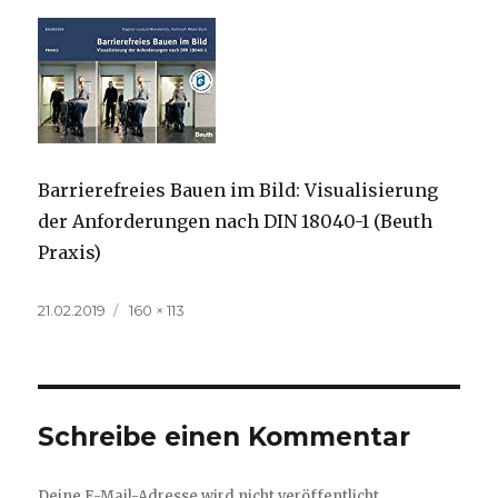
Barrierefreies Bauen im Bild: Visualisierung
der Anforderungen nach DIN 18040-1 (Beuth
Praxis)
Veröffentlicht
Volle
21.02.2019
160 × 113
am
Größe
Schreibe einen Kommentar
Deine E-Mail-Adresse wird nicht veröffentlicht.