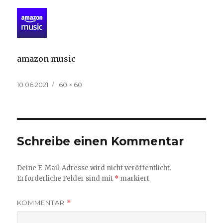
amazon music
Veröffentlicht
Volle
10.06.2021
60 × 60
am
Größe
Schreibe einen Kommentar
Deine E-Mail-Adresse wird nicht veröffentlicht.
Erforderliche Felder sind mit
*
markiert
KOMMENTAR
*