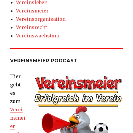
Vereinsleben
Vereinsmeier
Vereinsorganisation
Vereinsrecht
Vereinswachstum
VEREINSMEIER PODCAST
Hier
geht
es
zum
Verei
nsmei
er