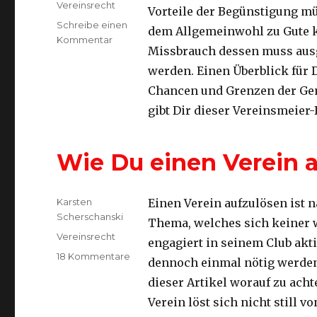
Kategorien
Vereinsrecht
Vorteile der Begünstigung m
Schreibe einen
dem Allgemeinwohl zu Gute
zu
Kommentar
Missbrauch dessen muss aus
Ein
Überblick
werden. Einen Überblick für 
zur
Chancen und Grenzen der Ge
Gemeinnützigkeit
gibt Dir dieser Vereinsmeier-
Wie Du einen Verein a
Autor
Karsten
Einen Verein aufzulösen ist n
Scherschanski
Thema, welches sich keiner 
Kategorien
Vereinsrecht
engagiert in seinem Club aktiv
zu
18 Kommentare
dennoch einmal nötig werden
Wie
dieser Artikel worauf zu acht
Du
einen
Verein löst sich nicht still vo
Verein