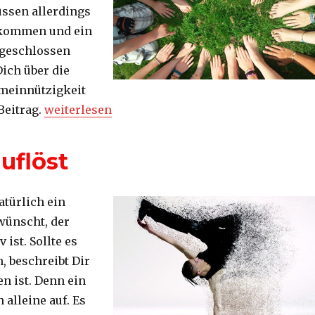
üssen allerdings
 kommen und ein
geschlossen
Dich über die
meinnützigkeit
„Ein Überblick zur Gemeinnützigkeit“
Beitrag.
weiterlesen
uflöst
atürlich ein
wünscht, der
 ist. Sollte es
, beschreibt Dir
en ist. Denn ein
n alleine auf. Es