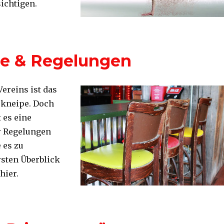
sichtigen.
ze & Regelungen
Vereins ist das
skneipe. Doch
 es eine
r Regelungen
 es zu
rsten Überblick
hier.
egelungen“