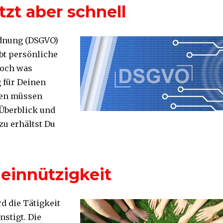
tzt aber schnell
dnung (DSGVO)
bt persönliche
Doch was
 für Deinen
en müssen
 Überblick und
zu erhältst Du
t aber schnell“
einnützigkeit
d die Tätigkeit
nstigt. Die