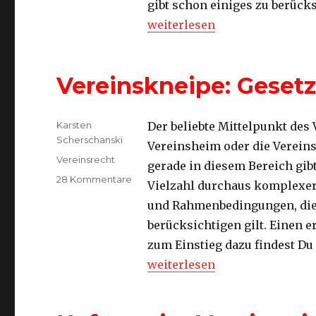
gibt schon einiges zu berück
auflöst
„Wie Du einen Verein auflöst“
weiterlesen
Vereinskneipe: Geset
Autor
Karsten
Der beliebte Mittelpunkt des 
Scherschanski
Vereinsheim oder die Verein
Kategorien
Vereinsrecht
gerade in diesem Bereich gibt
zu
28 Kommentare
Vielzahl durchaus komplexe
Vereinskneipe:
und Rahmenbedingungen, die
Gesetze
&
berücksichtigen gilt. Einen e
Regelungen
zum Einstieg dazu findest Du 
„Vereinskneipe: Gesetze & R
weiterlesen