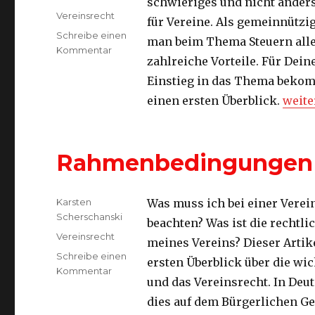
schwieriges und nicht anders
Kategorien
Vereinsrecht
für Vereine. Als gemeinnützig
Schreibe einen
man beim Thema Steuern all
zu
Kommentar
zahlreiche Vorteile. Für Dein
Dein
Einstieg
Einstieg in das Thema bekom
in
„Dein
einen ersten Überblick.
weite
das
Thema
Steuern
Rahmenbedingungen f
Autor
Karsten
Was muss ich bei einer Vere
Scherschanski
beachten? Was ist die rechtl
Kategorien
Vereinsrecht
meines Vereins? Dieser Artike
Schreibe einen
ersten Überblick über die wi
zu
Kommentar
und das Vereinsrecht. In Deu
Rahmenbedingungen
für
dies auf dem Bürgerlichen G
Deinen