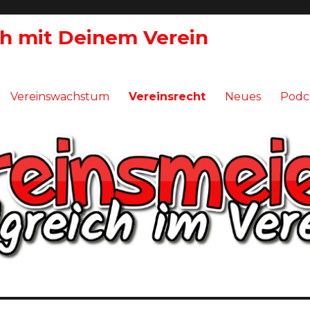
ch mit Deinem Verein
Vereinswachstum
Vereinsrecht
Neues
Podc