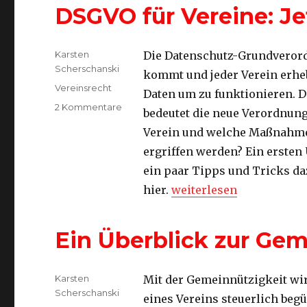
DSGVO für Vereine: Je
Autor
Karsten
Die Datenschutz-Grundveror
Scherschanski
kommt und jeder Verein erhe
Kategorien
Vereinsrecht
Daten um zu funktionieren. 
zu
2 Kommentare
bedeutet die neue Verordnung
DSGVO
Verein und welche Maßnahm
für
Vereine:
ergriffen werden? Ein ersten
Jetzt
ein paar Tipps und Tricks da
aber
„DSGVO für Vereine: Jetz
hier.
weiterlesen
schnell
Ein Überblick zur Gem
Autor
Karsten
Mit der Gemeinnützigkeit wir
Scherschanski
eines Vereins steuerlich begü