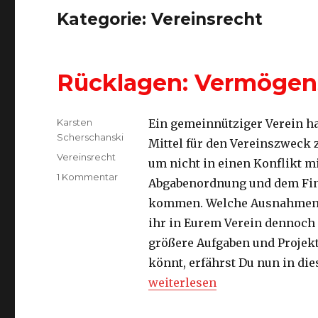
Kategorie:
Vereinsrecht
Rücklagen: Vermögens
Autor
Karsten
Ein gemeinnütziger Verein ha
Scherschanski
Mittel für den Vereinszweck
Kategorien
Vereinsrecht
um nicht in einen Konflikt mi
zu
1 Kommentar
Abgabenordnung und dem Fi
Rücklagen:
kommen. Welche Ausnahmen e
Vermögensbildung
im
ihr in Eurem Verein dennoch 
Verein
größere Aufgaben und Projek
könnt, erfährst Du nun in die
„Rücklagen: Vermögensbildun
weiterlesen