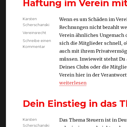
Haftung im Verein mi
Autor
Karsten
Wenn es um Schäden im Verei
Scherschanski
Rechnungen nicht bezahlt w
Kategorien
Vereinsrecht
Verein ähnliches Ungemach d
Schreibe einen
sich die Mitglieder schnell, 
zu
Kommentar
auch mit ihrem Privatvermög
Haftung
im
müssen. Inwieweit stehst Du 
Verein
Deines Clubs oder die Mitgli
mit
Verein hier in der Verantwor
Privatvermögen
„Haftung im Verein mit Priv
weiterlesen
Dein Einstieg in das 
Autor
Karsten
Das Thema Steuern ist in Deu
Scherschanski