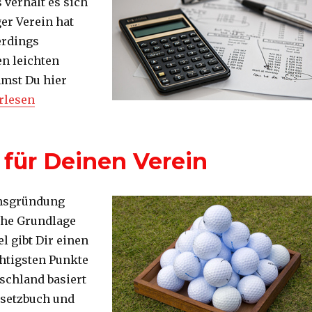
 verhält es sich
er Verein hat
erdings
en leichten
mst Du hier
 Einstieg in das Thema Steuern“
rlesen
ür Deinen Verein
insgründung
iche Grundlage
l gibt Dir einen
chtigsten Punkte
tschland basiert
esetzbuch und