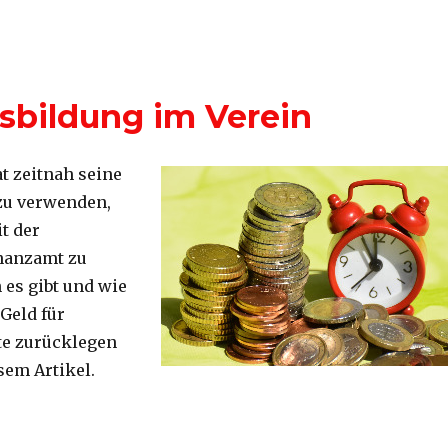
bildung im Verein
t zeitnah seine
 zu verwenden,
t der
nanzamt zu
s gibt und wie
Geld für
te zurücklegen
sem Artikel.
g im Verein“