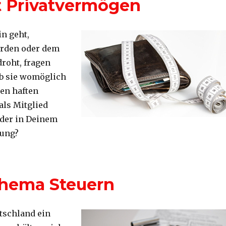
t Privatvermögen
n geht,
erden oder dem
roht, fragen
ob sie womöglich
en haften
als Mitglied
eder in Deinem
tung?
atvermögen“
Thema Steuern
tschland ein