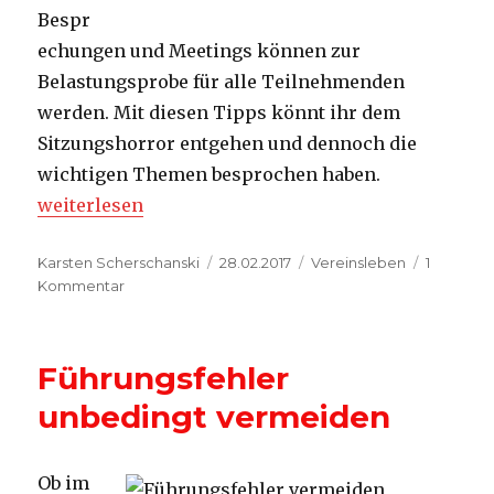
Bespr
echungen und Meetings können zur
Belastungsprobe für alle Teilnehmenden
werden. Mit diesen Tipps könnt ihr dem
Sitzungshorror entgehen und dennoch die
wichtigen Themen besprochen haben.
„Effiziente Besprechungen abhalten“
weiterlesen
Autor
Veröffentlicht
Kategorien
Karsten Scherschanski
28.02.2017
Vereinsleben
1
zu
am
Kommentar
Effiziente
Besprechungen
abhalten
Führungsfehler
unbedingt vermeiden
Ob im