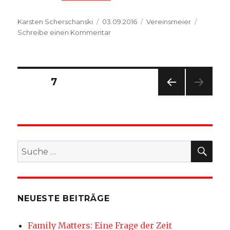
Autor
Veröffentlicht
Kategorien
Karsten Scherschanski
03.09.2016
Vereinsmeier
am
zu
Schreibe einen Kommentar
Über
den
Blogger
–
Beitragsnavigation
SEITE
7
Karsten
Scherschanski
VOR
HERI
GE
SEIT
E
SU
Suche
nach:
NEUESTE BEITRÄGE
Family Matters: Eine Frage der Zeit