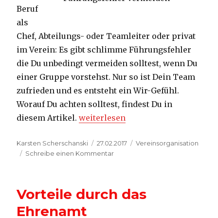
Beruf
als
Chef, Abteilungs- oder Teamleiter oder privat
im Verein: Es gibt schlimme Führungsfehler
die Du unbedingt vermeiden solltest, wenn Du
einer Gruppe vorstehst. Nur so ist Dein Team
zufrieden und es entsteht ein Wir-Gefühl.
Worauf Du achten solltest, findest Du in
„Führungsfehler unbedingt vermei
diesem Artikel.
weiterlesen
Autor
Veröffentlicht
Kategorien
Karsten Scherschanski
27.02.2017
Vereinsorganisation
am
zu
Schreibe einen Kommentar
Führungsfehler
unbedingt
vermeiden
Vorteile durch das
Ehrenamt