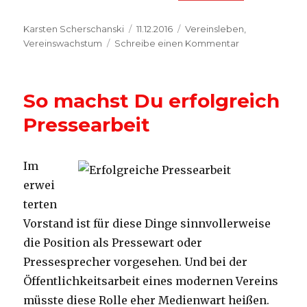
Autor
Veröffentlicht
Kategorien
Karsten Scherschanski
11.12.2016
Vereinsleben
,
am
zu
Vereinswachstum
Schreibe einen Kommentar
Wie
Du
Mitglieder
So machst Du erfolgreich
über
Facebook
Pressearbeit
erreichst
Im
erwei
terten
Vorstand ist für diese Dinge sinnvollerweise
die Position als Pressewart oder
Pressesprecher vorgesehen. Und bei der
Öffentlichkeitsarbeit eines modernen Vereins
müsste diese Rolle eher Medienwart heißen.