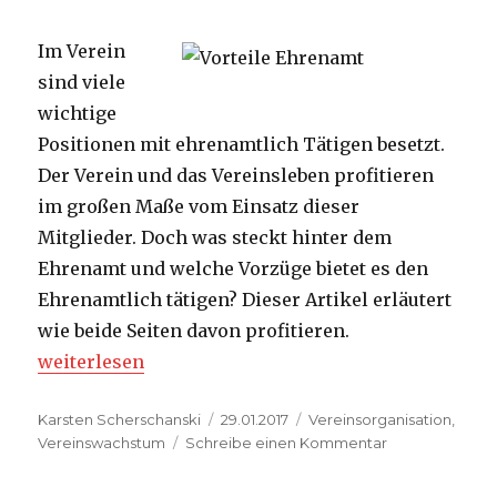
Im Verein
sind viele
wichtige
Positionen mit ehrenamtlich Tätigen besetzt.
Der Verein und das Vereinsleben profitieren
im großen Maße vom Einsatz dieser
Mitglieder. Doch was steckt hinter dem
Ehrenamt und welche Vorzüge bietet es den
Ehrenamtlich tätigen? Dieser Artikel erläutert
wie beide Seiten davon profitieren.
„Vorteile durch das Ehrenamt“
weiterlesen
Autor
Veröffentlicht
Kategorien
Karsten Scherschanski
29.01.2017
Vereinsorganisation
,
am
zu
Vereinswachstum
Schreibe einen Kommentar
Vorteile
durch