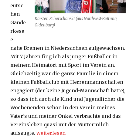
eutsc
hen
Karsten Scherschanski (aus Nordwest-Zeitung,
Gande
Oldenburg)
rkese
e
nahe Bremen in Niedersachsen aufgewachsen.
Mit 7 Jahren fing ich als junger Fußballer in
meinem Heimatort mit Sport im Verein an.
Gleichzeitig war die ganze Familie in einem
kleinen Fußballclub mit Herrenmannschaften
engagiert (der keine Jugend-Mannschaft hatte),
so dass ich auch als Kind und Jugendlicher die
Wochenenden schon in den Verein meines
Vater’s und meiner Onkel verbrachte und das
Vereinsleben quasi mit der Muttermilch
„Über den Blogger – Karsten Scherscha
aufsaugte.
weiterlesen