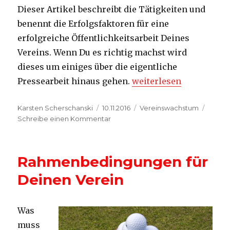
Dieser Artikel beschreibt die Tätigkeiten und
benennt die Erfolgsfaktoren für eine
erfolgreiche Öffentlichkeitsarbeit Deines
Vereins. Wenn Du es richtig machst wird
dieses um einiges über die eigentliche
„So machst Du erfolgre
Pressearbeit hinaus gehen.
weiterlesen
Autor
Veröffentlicht
Kategorien
Karsten Scherschanski
10.11.2016
Vereinswachstum
am
zu
Schreibe einen Kommentar
So
machst
Du
Rahmenbedingungen für
erfolgreich
Pressearbeit
Deinen Verein
Was
muss