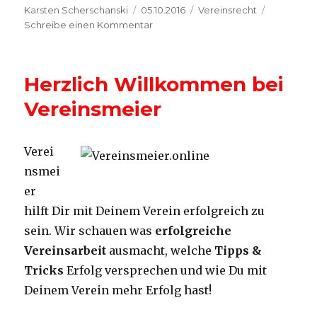
Autor
Veröffentlicht
Kategorien
Karsten Scherschanski
05.10.2016
Vereinsrecht
am
zu
Schreibe einen Kommentar
Rahmenbedingungen
für
Deinen
Herzlich Willkommen bei
Verein
Vereinsmeier
Verei
nsmei
er
hilft Dir mit Deinem Verein erfolgreich zu
sein. Wir schauen was
erfolgreiche
Vereinsarbeit
ausmacht, welche
Tipps &
Tricks
Erfolg versprechen und wie Du mit
Deinem Verein mehr Erfolg hast!