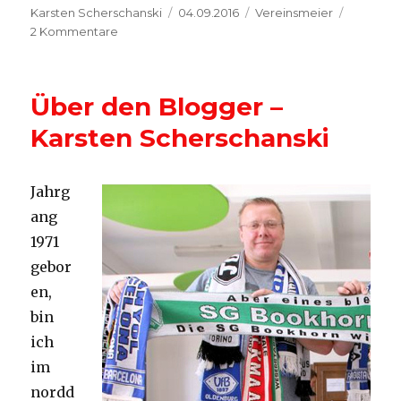
Autor
Veröffentlicht
Kategorien
Karsten Scherschanski
04.09.2016
Vereinsmeier
zu
am
2 Kommentare
Herzlich
Willkommen
bei
Über den Blogger –
Vereinsmeier
Karsten Scherschanski
Jahrg
ang
1971
gebor
en,
bin
ich
im
nordd