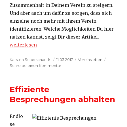
Zusammenhalt in Deinem Verein zu steigern.
Und aber auch um dafür zu sorgen, dass sich
einzelne noch mehr mit ihrem Verein
identifizieren. Welche Möglichkeiten Du hier
nutzen kannst, zeigt Dir dieser Artikel.
„Mit Fotos den Zusammenhalt steigern“
weiterlesen
Autor
Veröffentlicht
Kategorien
Karsten Scherschanski
11.03.2017
Vereinsleben
am
zu
Schreibe einen Kommentar
Mit
Fotos
den
Effiziente
Zusammenhalt
steigern
Besprechungen abhalten
Endlo
se